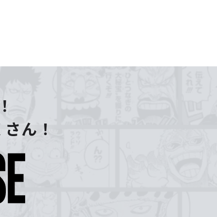
！
くさん！