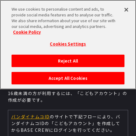
We use cookies to personalise content and ads, to
ログイン
provide social media features and to analyse our traffic.
We also share information about your use of our site with
our social media, advertising and analytics partners.
16歳未満の方の
Cookie Policy
ONE PIECE BASE CREW
Cookies Settings
登録について
Reject All
※ないようがわからないときは
おうちのひとにがめんをみせてください
Accept All Cookies
ONE PIECE BASE CREWログインに必要なバンダイナ
ムコIDを、
16歳未満の方が利用するには、「こどもアカウント」の
作成が必要です。
バンダイナムコID
のサイトで下記フローにより、
バ
ンダイナムコIDの「こどもアカウント」を作成して
から
BASE CREWにログインを行ってください。