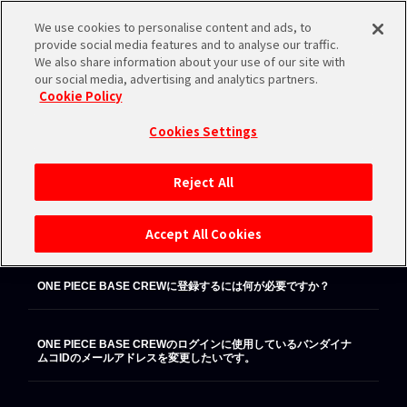
We use cookies to personalise content and ads, to
ログイン
provide social media features and to analyse our traffic.
We also share information about your use of our site with
よくあるご質問
our social media, advertising and analytics partners.
Cookie Policy
み取り
バンダイナムコID
Cookies Settings
ONE PIECE BASE CREW
その他
Reject All
ONE PIECE BASE CREW
ONE PIECE BASE CREWに登録すると何ができますか？
Accept All Cookies
ONE PIECE BASE CREWに登録するには何が必要ですか？
ONE PIECE BASE CREWのログインに使用しているバンダイナ
ムコIDのメールアドレスを変更したいです。