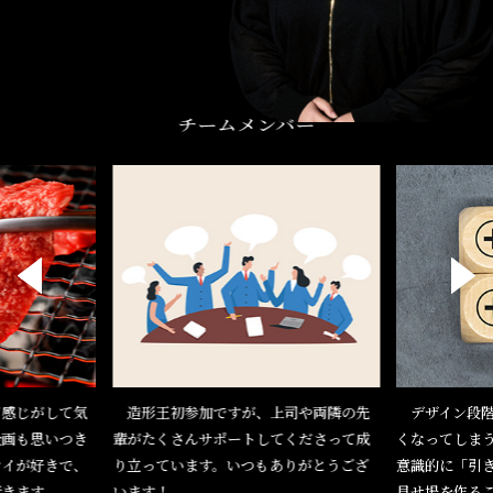
チームメンバー
感じがして気
造形王初参加ですが、上司や両隣の先
デザイン段階
企画も思いつき
輩がたくさんサポートしてくださって成
くなってしま
マイが好きで、
り立っています。いつもありがとうござ
意識的に「引
行きます。
います！
見せ場を作る