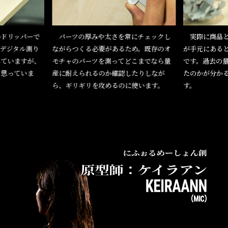
ドリッパーで
パーツの厚みや太さを常にチェックし
実際に商品と
デジタル測り
ながらつくる必要があるため。既存のオ
が手元にある
していますが、
モチャのパーツを測ってどこまでなら量
です。過去の
と思っていま
産に耐えられるのか確認したりしなが
たのかが分か
ら、ギリギリを攻めるのに使います。
す。