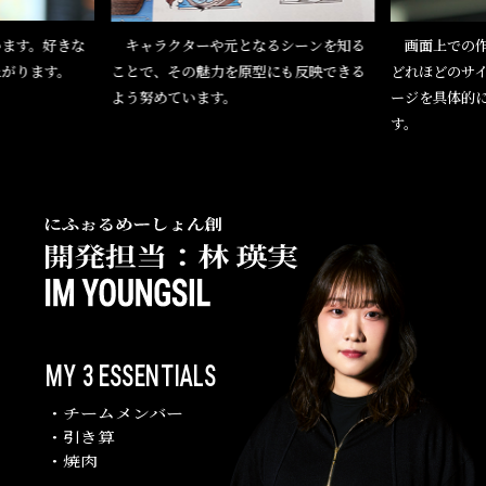
ます。好きな
キャラクターや元となるシーンを知る
画面上での作
上がります。
ことで、その魅力を原型にも反映できる
どれほどのサ
よう努めています。
ージを具体的
す。
MY 3 ESSENTIALS
・チームメンバー
・引き算
・焼肉