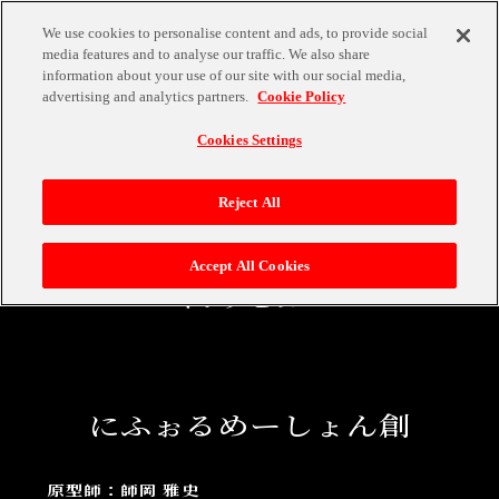
We use cookies to personalise content and ads, to provide social
media features and to analyse our traffic. We also share
information about your use of our site with our social media,
advertising and analytics partners.
Cookie Policy
MENU
Cookies Settings
INTERVIEW
Reject All
Accept All Cookies
インタビュー
にふぉるめーしょん創
原型師：師岡 雅史